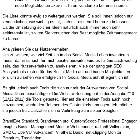
neue Möglichkeiten aktiv mit Ihren Kunden zu kommunizieren.
Die Liste könnte ewig so weitergeführt werden. Sie soll Ihnen jedoch nur
verdeutlichen, wie wichtig es ist, sich mit diesem Thema zu befassen.
Da die Umsetzung solcher Ideen natürlich auch immer auch sehr
zeitintensiv ist, sollten Sie versuchen das Best mögliche Zeitmanagement
zu fahren.
Analysieren Sie das Nutzerverhalten
Um zu wissen, wie viel Zeit ich in das Social Media Leben investieren
muss, damit es sich für mich positiv auswirkt, wird es für Sie auch wichtig
sein, das Nutzerverhalten zu analysieren. Viele der gängigen SEO
Analysetools rüsten für das Social Media auf und bauen Möglichkeiten
ein, um zu sehen wie erfolgreich Ihr Social Media auftritt eigentlich ist.
Es gibt jedoch auch Tools die sich nur mit der Auswertung von Social
Media Daten beschäftigen. Die Website Boosting hat in der Ausgabe #10
(11/12 2011) die Tools getestet. Hier auf die einzelnen Tools auch noch
einzugehen, würde den Rahmen des Gastartikels sprengen. Ich möchte
sie jedoch kurz aufzählen, ohne Verlinkung zum selber Googlen.
BrandEye Standard, Brandwatch pro, CustomScoop Professional,Engagor
Insights Basic, Management Monitor Webscanner, radian6 Vollversion,
SM2 C, UberVU “Advanced”, Viralheat Basic, net-clipping Monitor
Premium, Trendiction