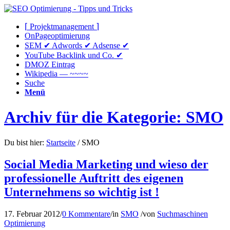
⌈ Projektmanagement ⌉
OnPageoptimierung
SEM ✔ Adwords ✔ Adsense ✔
YouTube Backlink und Co. ✔
DMOZ Eintrag
Wikipedia — ~~~~
Suche
Menü
Archiv für die Kategorie: SMO
Du bist hier:
Startseite
/
SMO
Social Media Marketing und wieso der
professionelle Auftritt des eigenen
Unternehmens so wichtig ist !
17. Februar 2012
/
0 Kommentare
/
in
SMO
/
von
Suchmaschinen
Optimierung