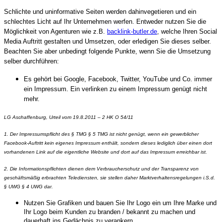
Schlichte und uninformative Seiten werden dahinvegetieren und ein
schlechtes Licht auf Ihr Unternehmen werfen. Entweder nutzen Sie die
Möglichkeit von Agenturen wie z.B.
backlink-butler.de
, welche Ihren Social
Media Auftritt gestalten und Umsetzen, oder erledigen Sie dieses selber.
Beachten Sie aber unbedingt folgende Punkte, wenn Sie die Umsetzung
selber durchführen:
Es gehört bei Google, Facebook, Twitter, YouTube und Co. immer
ein Impressum. Ein verlinken zu einem Impressum genügt nicht
mehr.
LG Aschaffenburg, Urteil vom 19.8.2011 – 2 HK O 54/11
1. Der Impressumspflicht des § TMG § 5 TMG ist nicht genügt, wenn ein gewerblicher
Facebook-Auftritt kein eigenes Impressum enthält, sondern dieses lediglich über einen dort
vorhandenen Link auf die eigentliche Website und dort auf das Impressum erreichbar ist.
2. Die Informationspflichten dienen dem Verbraucherschutz und der Transparenz von
geschäftsmäßig erbrachten Telediensten, sie stellen daher Marktverhaltensregelungen i.S.d.
§ UWG § 4 UWG dar.
Nutzen Sie Grafiken und bauen Sie Ihr Logo ein um Ihre Marke und
Ihr Logo beim Kunden zu branden / bekannt zu machen und
dauerhaft ins Gedächnis zu verankern